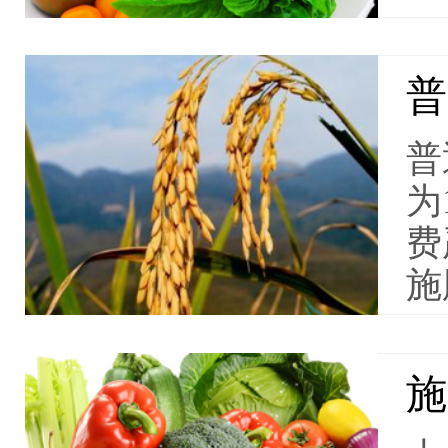
普
普
为
费
施
施