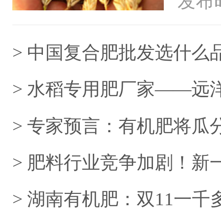
发布时
海外的
> 中国复合肥批发选什么
> 水稻专用肥厂家——远
> 专家预言：有机肥将瓜
> 肥料行业竞争加剧！
立足？
> 湖南有机肥：双11一千