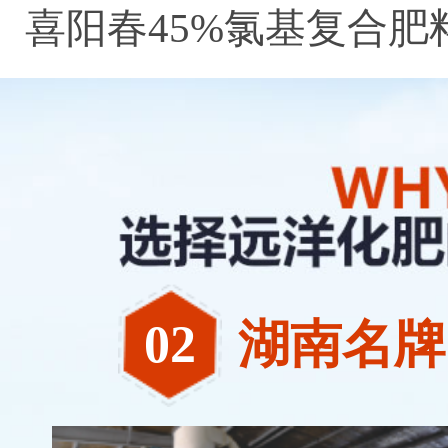
喜阳春45%氯基复合肥
料
02
湖南名牌