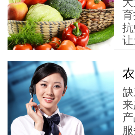
大
育
抗
让
农
缺
来
产
服