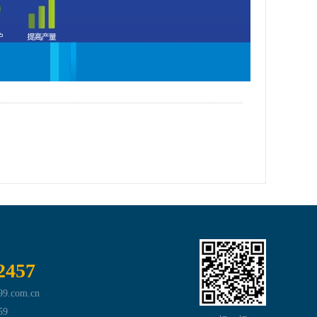
2457
.com.cn
59