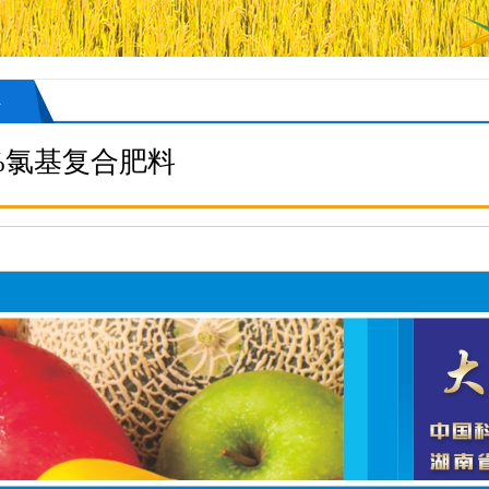
心
%氯基复合肥料