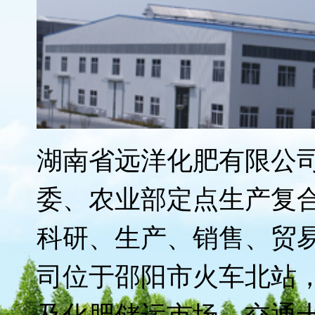
远洋化肥先后荣获"湖南
标"、"湖南省农业产业化
制企业质量信得过产品"
质奖’ "、"第二、三届