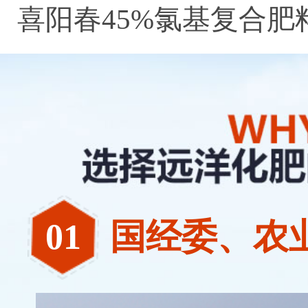
喜阳春45%氯基复合肥
料
02
湖南名牌