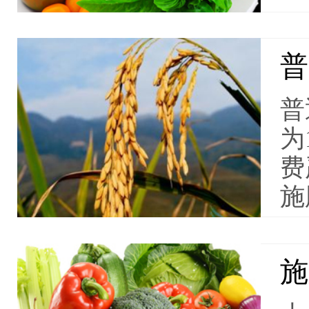
普
普
为
费
施
施