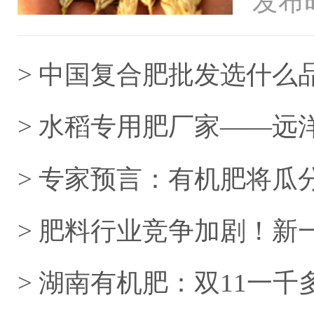
发布时
海外的
> 中国复合肥批发选什么
> 水稻专用肥厂家——远
> 专家预言：有机肥将瓜
> 肥料行业竞争加剧！
立足？
> 湖南有机肥：双11一千