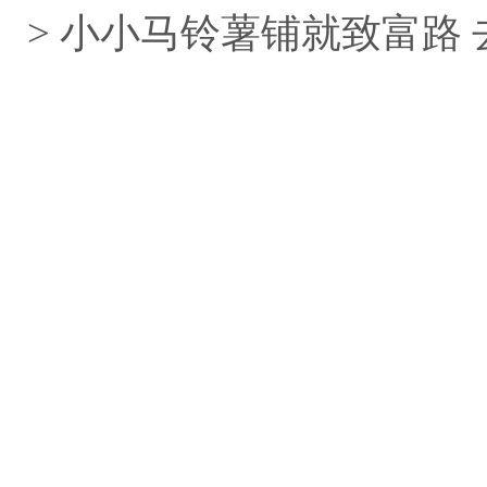
> 小小马铃薯铺就致富路 