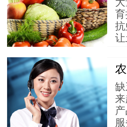
大
育
抗
让
农
缺
来
产
服