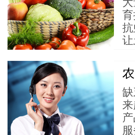
大
育
抗
让
农
缺
来
产
服