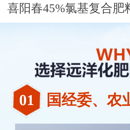
喜阳春45%氯基复合肥
01
国经委、农