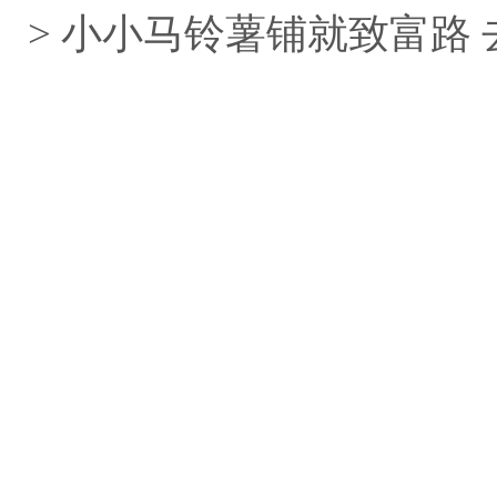
> 小小马铃薯铺就致富路 