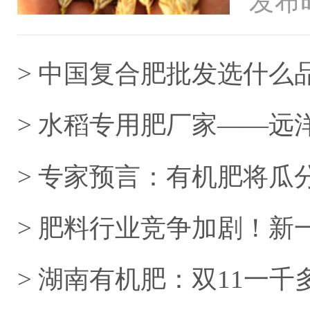
发布时
海外的
> 中国复合肥批发选什么
> 水稻专用肥厂家——远
> 专家预言：有机肥将瓜
> 肥料行业竞争加剧！
立足？
> 湖南有机肥：双11一千