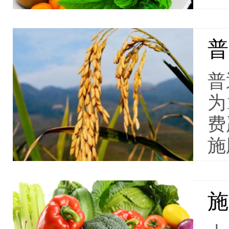
普
普
为
费
施
施