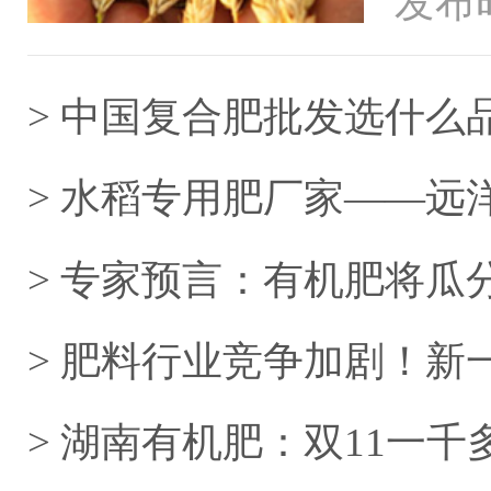
发布时
海外的
> 中国复合肥批发选什么
> 水稻专用肥厂家——远
> 专家预言：有机肥将瓜
> 肥料行业竞争加剧！
立足？
> 湖南有机肥：双11一千