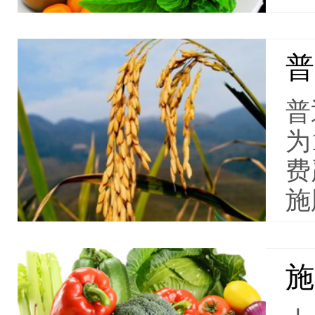
普
普
为
费
施
施