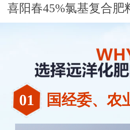
喜阳春45%氯基复合肥
料
02
湖南名牌