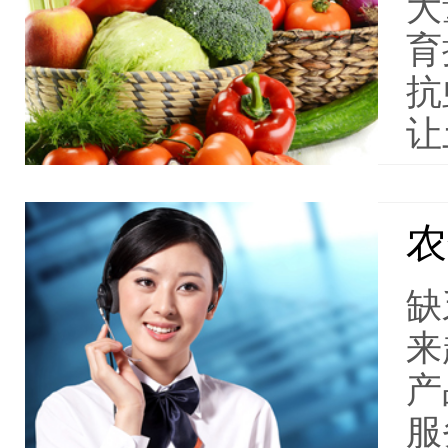
大
育
抗
让
农
缺
来
产
服