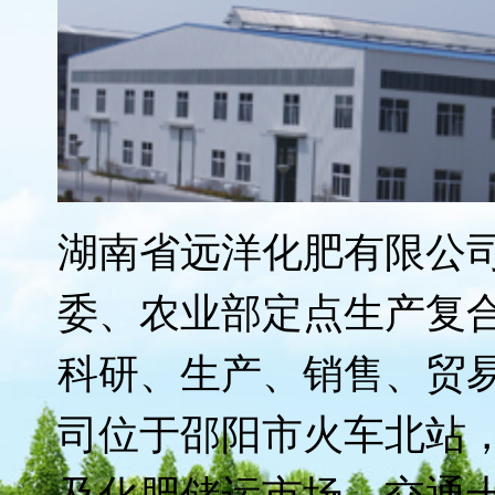
远洋化肥先后荣获"湖南
标"、"湖南省农业产业化
制企业质量信得过产品"
质奖’ "、"第二、三届