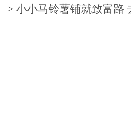
> 小小马铃薯铺就致富路 