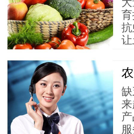
大
育
抗
让
农
缺
来
产
服