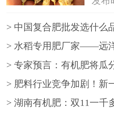
发布时
海外的
> 中国复合肥批发选什么
> 水稻专用肥厂家——远
> 专家预言：有机肥将瓜
> 肥料行业竞争加剧！
立足？
> 湖南有机肥：双11一千