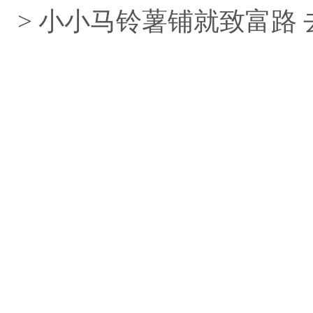
> 小小马铃薯铺就致富路 