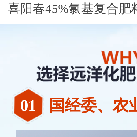
喜阳春45%氯基复合肥
料
02
湖南名牌