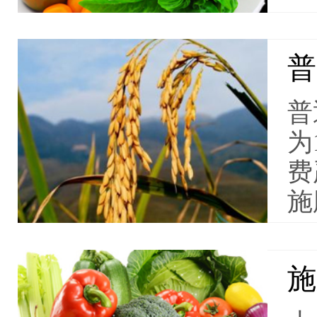
普
普
为
费
施
施