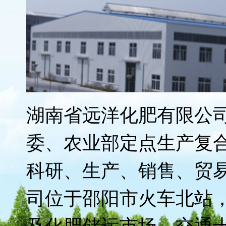
远洋化肥先后荣获"湖南
标"、"湖南省农业产业化
制企业质量信得过产品"
质奖’ "、"第二、三届