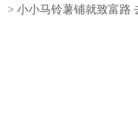
> 小小马铃薯铺就致富路 