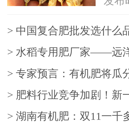
发布时
海外的
> 中国复合肥批发选什么
> 水稻专用肥厂家——远
> 专家预言：有机肥将瓜
> 肥料行业竞争加剧！
立足？
> 湖南有机肥：双11一千