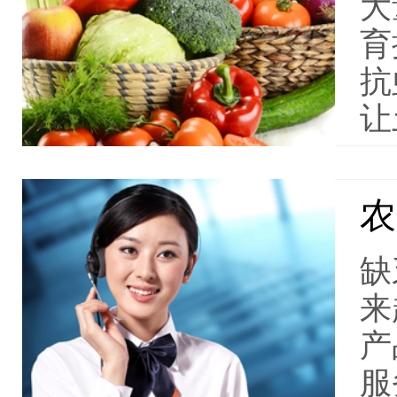
大
育
抗
让
农
缺
来
产
服