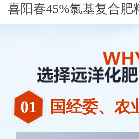
喜阳春45%氯基复合肥
01
国经委、农