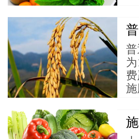
普
普
为
费
施
施