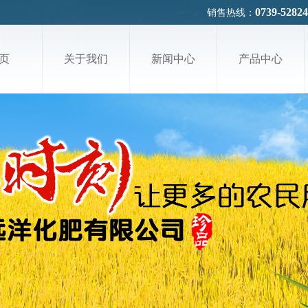
0739-5282
销售热线：
页
关于我们
新闻中心
产品中心