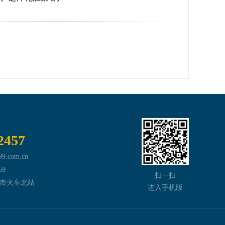
2457
.com.cn
59
扫一扫
市火车北站
进入手机版