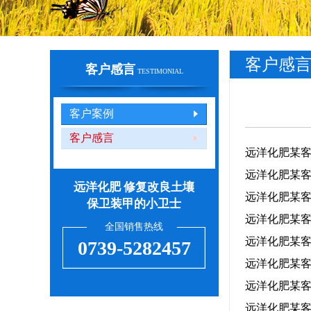
客户感
客户感言
TESTIMONIAL
客户案例
客户感言
远洋化肥某
远洋化肥某
远洋化肥 修复改良土壤
远洋化肥某
保卫装甲的小卫士
远洋化肥某
全国销售热线
远洋化肥某
0739-5282457
远洋化肥某
远洋化肥某
远洋化肥某