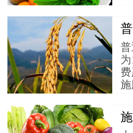
普
普
为
费
施
施