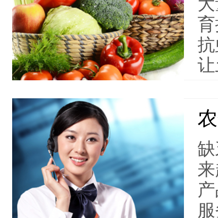
大
育
抗
让
农
缺
来
产
服