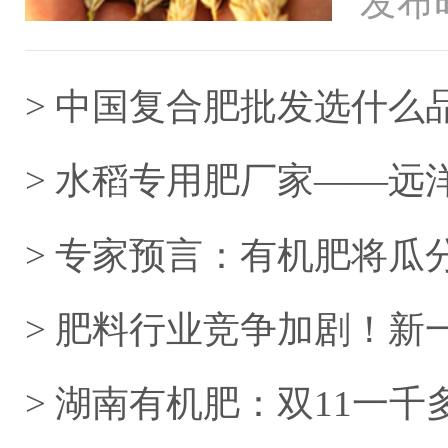
发布时
海外的
> 中国复合肥批发选什么
> 水稻专用肥厂家——远
> 专家预言：有机肥将瓜
> 肥料行业竞争加剧！
立足？
> 湖南有机肥：双11一千