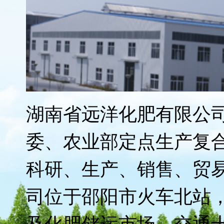
远洋化肥先后荣获"湖南
标"、"湖南省农业产业化
制企业质量信得过产品"
质奖’ "、"第二、三届