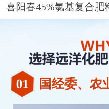
喜阳春45%氯基复合肥
料
02
湖南名牌