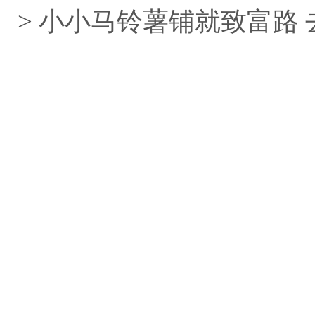
> 小小马铃薯铺就致富路 